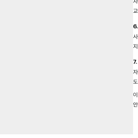
자
교
6
사
지
7
자
도
이
안